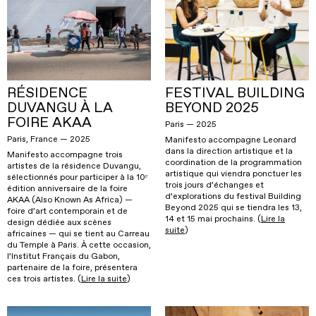
RÉSIDENCE
FESTIVAL BUILDING
DUVANGU À LA
BEYOND 2025
FOIRE AKAA
Paris — 2025
Paris, France — 2025
Manifesto accompagne Leonard
dans la direction artistique et la
Manifesto accompagne trois
coordination de la programmation
artistes de la résidence Duvangu,
artistique qui viendra ponctuer les
sélectionnés pour participer à la 10ᵉ
trois jours d’échanges et
édition anniversaire de la foire
d’explorations du festival Building
AKAA (Also Known As Africa) —
Beyond 2025 qui se tiendra les 13,
foire d’art contemporain et de
14 et 15 mai prochains. (
Lire la
design dédiée aux scènes
suite
)
africaines — qui se tient au Carreau
du Temple à Paris. À cette occasion,
l’Institut Français du Gabon,
partenaire de la foire, présentera
ces trois artistes. (
Lire la suite
)