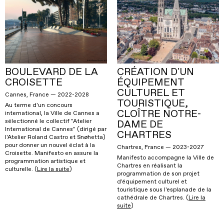
BOULEVARD DE LA
CRÉATION D'UN
CROISETTE
ÉQUIPEMENT
CULTUREL ET
Cannes, France — 2022-2028
TOURISTIQUE,
Au terme d'un concours
CLOÎTRE NOTRE-
international, la Ville de Cannes a
sélectionné le collectif "Atelier
DAME DE
International de Cannes" (dirigé par
CHARTRES
l'Atelier Roland Castro et Snøhetta)
pour donner un nouvel éclat à la
Chartres, France — 2023-2027
Croisette. Manifesto en assure la
Manifesto accompagne la Ville de
programmation artistique et
Chartres en réalisant la
culturelle. (
Lire la suite
)
programmation de son projet
d'équipement culturel et
touristique sous l'esplanade de la
cathédrale de Chartres. (
Lire la
suite
)