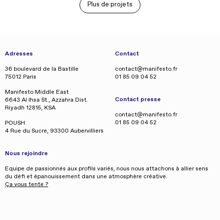
Plus de projets
Adresses
Contact
36 boulevard de la Bastille
contact@manifesto.fr
75012 Paris
01 85 09 04 52
Manifesto Middle East
Contact presse
6643 Al Ihsa St., Azzahra Dist.
Riyadh 12815, KSA
contact@manifesto.fr
01 85 09 04 52
POUSH
4 Rue du Sucre, 93300 Aubervilliers
Nous rejoindre
Equipe de passionnés aux profils variés, nous nous attachons à allier sens
du défi et épanouissement dans une atmosphère créative.
Ça vous tente ?