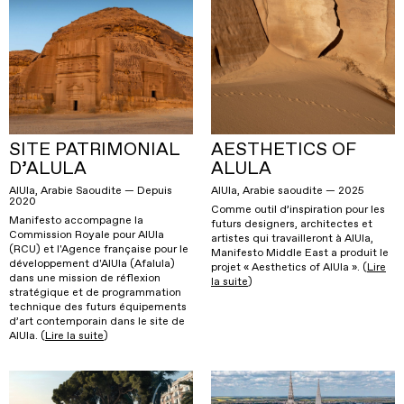
SITE PATRIMONIAL
AESTHETICS OF
D’ALULA
ALULA
AlUla, Arabie Saoudite — Depuis
AlUla, Arabie saoudite — 2025
2020
Comme outil d’inspiration pour les
Manifesto accompagne la
futurs designers, architectes et
Commission Royale pour AlUla
artistes qui travailleront à AlUla,
(RCU) et l'Agence française pour le
Manifesto Middle East a produit le
développement d'AlUla (Afalula)
projet « Aesthetics of AlUla ». (
Lire
dans une mission de réflexion
la suite
)
stratégique et de programmation
technique des futurs équipements
d’art contemporain dans le site de
AlUla. (
Lire la suite
)