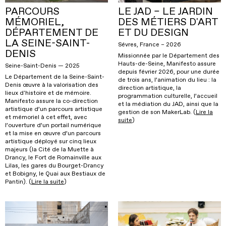
PARCOURS
LE JAD – LE JARDIN
MÉMORIEL,
DES MÉTIERS D'ART
DÉPARTEMENT DE
ET DU DESIGN
LA SEINE-SAINT-
Sévres, France – 2026
DENIS
Missionnée par le Département des
Hauts-de-Seine, Manifesto assure
Seine-Saint-Denis — 2025
depuis février 2026, pour une durée
Le Département de la Seine-Saint-
de trois ans, l’animation du lieu : la
Denis œuvre à la valorisation des
direction artistique, la
lieux d'histoire et de mémoire.
programmation culturelle, l’accueil
Manifesto assure la co-direction
et la médiation du JAD, ainsi que la
artistique d’un parcours artistique
gestion de son MakerLab. (
Lire la
et mémoriel à cet effet, avec
suite
)
l’ouverture d’un portail numérique
et la mise en œuvre d’un parcours
artistique déployé sur cinq lieux
majeurs (la Cité de la Muette à
Drancy, le Fort de Romainville aux
Lilas, les gares du Bourget-Drancy
et Bobigny, le Quai aux Bestiaux de
Pantin). (
Lire la suite
)