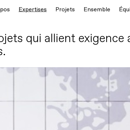
opos
Expertises
Projets
Ensemble
Équ
ts qui allient exigence a
s.