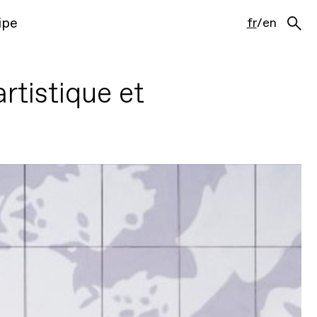
ipe
fr
/
en
rtistique et