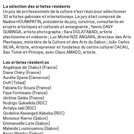
La sélection des artistes résidents
Un jury de professionnels de la culture s’est réuni pour sélectionner
30 artistes gabonais et internationaux. Le jury était composé de
Nadine HOUNKPATIN, présidente du jury, curatrice, consultante en
projets artistiques et culturels et enseignante ; Yannis DAVY
GUIBINGA, artiste photographe ; Sara DOLATABADI, artiste
plasticienne et vidéaste ; Luc Michel NZE ANGARA, directeur des Arts
Plastiques, ministère de la Culture et des Arts du Gabon ; João Carlos
SILVA, Artiste, entrepreneur et fondateur du centre culturel CACAU,
Sao Tomé-et-Principe, avec Olavo AMADO, artiste.
Les artistes résident.es
Angélique de Chabot (France)
Diane Chéry (France)
Aurélie Djiena (Cameroun)
Doff (Tchad)
Fabiana Ex-Souza (France)
Faye Formisano (France)
Jérôme Gelès (France)
Rodrigo Gukwikila (RDC)
Antalya Jaël (RDC)
Godelive Kasangati Kabeba (RDC)
Monsieur Kierno (Gabon)
Emmanuelle Late (Gabon)
Malanda Loumouamou (Gabon)
Kaory Mambo (Gabon)