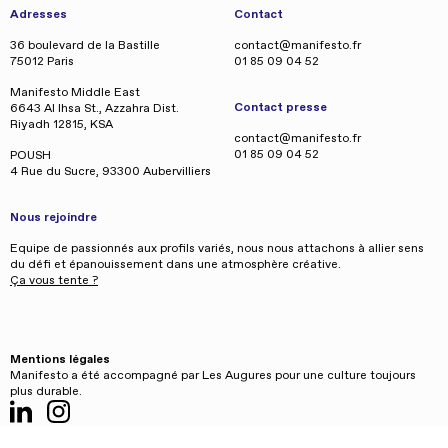
Adresses
Contact
36 boulevard de la Bastille
contact@manifesto.fr
75012 Paris
01 85 09 04 52
Manifesto Middle East
Contact presse
6643 Al Ihsa St., Azzahra Dist.
Riyadh 12815, KSA
contact@manifesto.fr
01 85 09 04 52
POUSH
4 Rue du Sucre, 93300 Aubervilliers
Nous rejoindre
Equipe de passionnés aux profils variés, nous nous attachons à allier sens
du défi et épanouissement dans une atmosphère créative.
Ça vous tente ?
Mentions légales
Manifesto a été accompagné par Les Augures pour une culture toujours
plus durable.