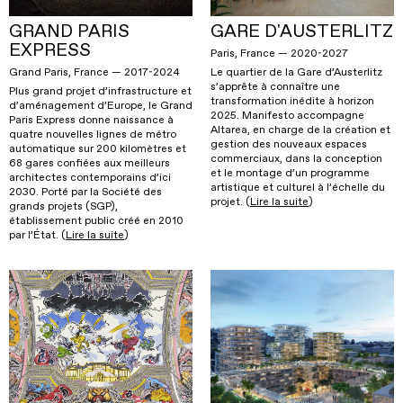
GRAND PARIS
GARE D'AUSTERLITZ
EXPRESS
Paris, France — 2020-2027
Grand Paris, France — 2017-2024
Le quartier de la Gare d’Austerlitz
s’apprête à connaître une
Plus grand projet d’infrastructure et
transformation inédite à horizon
d’aménagement d’Europe, le Grand
2025. Manifesto accompagne
Paris Express donne naissance à
Altarea, en charge de la création et
quatre nouvelles lignes de métro
gestion des nouveaux espaces
automatique sur 200 kilomètres et
commerciaux, dans la conception
68 gares confiées aux meilleurs
et le montage d’un programme
architectes contemporains d’ici
artistique et culturel à l’échelle du
2030. Porté par la Société des
projet. (
Lire la suite
)
grands projets (SGP),
établissement public créé en 2010
par l’État. (
Lire la suite
)