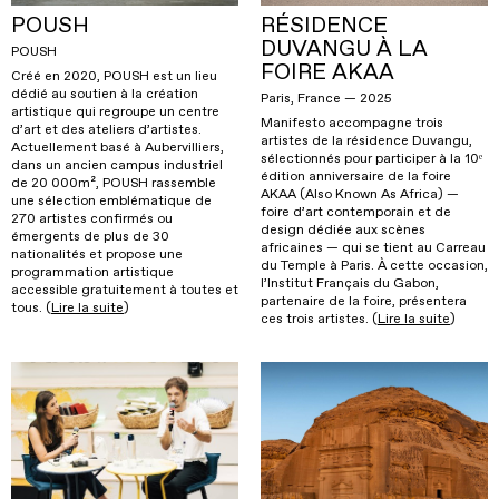
POUSH
RÉSIDENCE
DUVANGU À LA
POUSH
FOIRE AKAA
Créé en 2020, POUSH est un lieu
dédié au soutien à la création
Paris, France — 2025
artistique qui regroupe un centre
Manifesto accompagne trois
d’art et des ateliers d’artistes.
artistes de la résidence Duvangu,
Actuellement basé à Aubervilliers,
sélectionnés pour participer à la 10ᵉ
dans un ancien campus industriel
édition anniversaire de la foire
de 20 000m², POUSH rassemble
AKAA (Also Known As Africa) —
une sélection emblématique de
foire d’art contemporain et de
270 artistes confirmés ou
design dédiée aux scènes
émergents de plus de 30
africaines — qui se tient au Carreau
nationalités et propose une
du Temple à Paris. À cette occasion,
programmation artistique
l’Institut Français du Gabon,
accessible gratuitement à toutes et
partenaire de la foire, présentera
tous. (
Lire la suite
)
ces trois artistes. (
Lire la suite
)