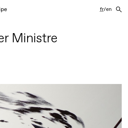
ipe
fr
/
en
r Ministre