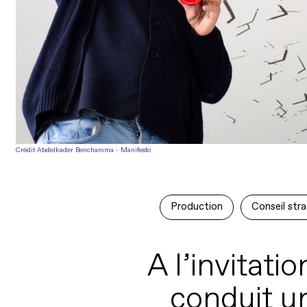
Crédit Abdelkader Benchamma - Manifesto
Production
Conseil str
A l’invitat
conduit un