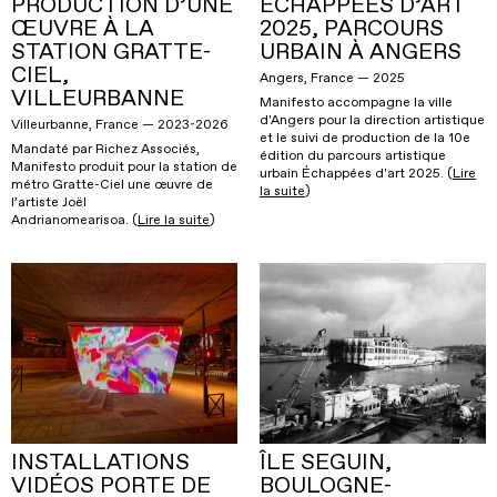
PRODUCTION D’UNE
ÉCHAPPÉES D’ART
ŒUVRE À LA
2025, PARCOURS
STATION GRATTE-
URBAIN À ANGERS
CIEL,
Angers, France — 2025
VILLEURBANNE
Manifesto accompagne la ville
d'Angers pour la direction artistique
Villeurbanne, France — 2023-2026
et le suivi de production de la 10e
Mandaté par Richez Associés,
édition du parcours artistique
Manifesto produit pour la station de
urbain Échappées d'art 2025. (
Lire
métro Gratte-Ciel une œuvre de
la suite
)
l’artiste Joël
Andrianomearisoa. (
Lire la suite
)
INSTALLATIONS
ÎLE SEGUIN,
VIDÉOS PORTE DE
BOULOGNE-