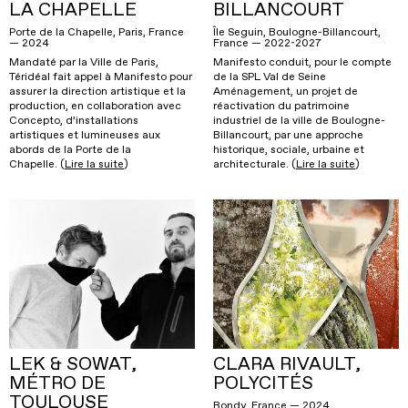
LA CHAPELLE
BILLANCOURT
Porte de la Chapelle, Paris, France
Île Seguin, Boulogne-Billancourt,
— 2024
France — 2022-2027
Mandaté par la Ville de Paris,
Manifesto conduit, pour le compte
Téridéal fait appel à Manifesto pour
de la SPL Val de Seine
assurer la direction artistique et la
Aménagement, un projet de
production, en collaboration avec
réactivation du patrimoine
Concepto, d’installations
industriel de la ville de Boulogne-
artistiques et lumineuses aux
Billancourt, par une approche
abords de la Porte de la
historique, sociale, urbaine et
Chapelle. (
Lire la suite
)
architecturale. (
Lire la suite
)
LEK & SOWAT,
CLARA RIVAULT,
MÉTRO DE
POLYCITÉS
TOULOUSE
Bondy, France — 2024