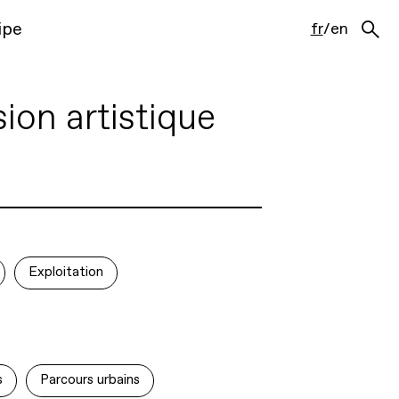
ipe
fr
/
en
on artistique
Exploitation
s
Parcours urbains