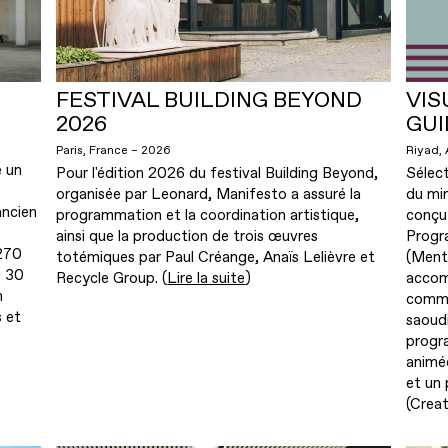
FESTIVAL BUILDING BEYOND
VIS
2026
GU
Paris, France – 2026
Riyad, 
e un
Pour l'édition 2026 du festival Building Beyond,
Sélect
organisée par Leonard, Manifesto a assuré la
du min
ancien
programmation et la coordination artistique,
conçu 
ainsi que la production de trois œuvres
Progr
270
totémiques par Paul Créange, Anaïs Lelièvre et
(Ment
e 30
Recycle Group. (
Lire la suite
)
accom
n
commi
s et
saoudi
progr
animée
et un
(Creat