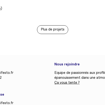
e
)
Plus de projets
Nous rejoindre
festo.fr
Equipe de passionnés aux profils
2
épanouissement dans une atmos
Ça vous tente ?
sse
festo.fr