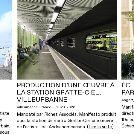
PRODUCTION D’UNE ŒUVRE À
ÉCH
LA STATION GRATTE-CIEL,
PAR
VILLEURBANNE
Angers
Manif
Villeurbanne, France — 2023-2026
tiste
direct
Mandaté par Richez Associés, Manifesto produit
y
10e éd
pour la station de métro Gratte-Ciel une œuvre
rbain,
Échap
de l’artiste Joël Andrianomearisoa. (
Lire la suite
)
 sous